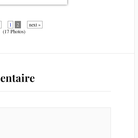
v
1
2
next »
(17 Photos)
entaire