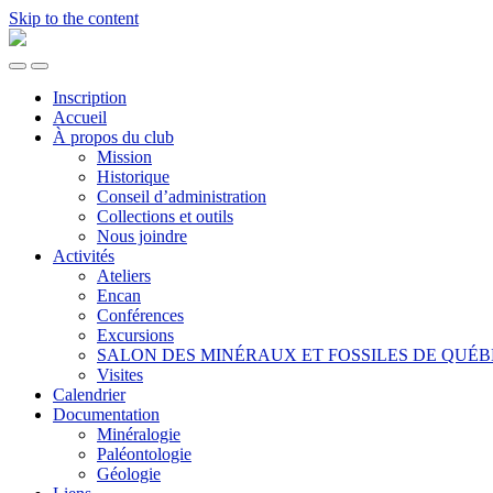
Skip to the content
CLUB
DE
Toggle
Toggle
MINÉRALOGIE
the
the
DE
Inscription
mobile
search
QUÉBEC
Accueil
menu
field
À propos du club
Mission
Historique
Conseil d’administration
Collections et outils
Nous joindre
Activités
Ateliers
Encan
Conférences
Excursions
SALON DES MINÉRAUX ET FOSSILES DE QUÉ
Visites
Calendrier
Documentation
Minéralogie
Paléontologie
Géologie