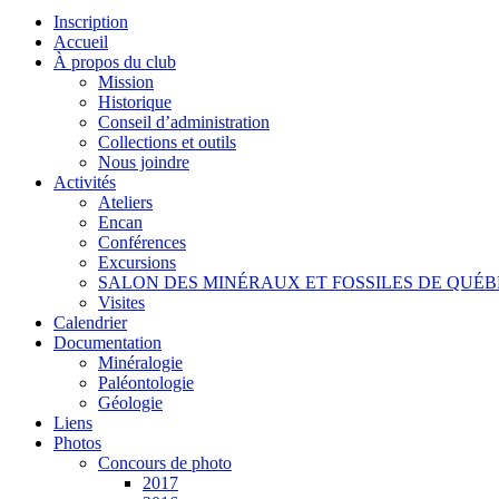
Inscription
Accueil
À propos du club
Mission
Historique
Conseil d’administration
Collections et outils
Nous joindre
Activités
Ateliers
Encan
Conférences
Excursions
SALON DES MINÉRAUX ET FOSSILES DE QUÉ
Visites
Calendrier
Documentation
Minéralogie
Paléontologie
Géologie
Liens
Photos
Concours de photo
2017