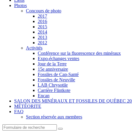
Liens
Photos
Concours de photo
2017
2016
2015
2014
2013
2012
Activités
Conférence sur la fluorescence des minéraux
Expo-échanges ventes
Jour de la Terre
15e anniversaire
Fossiles de Cap-Santé
Fossiles de Neuville
LAB Chrysotile
Carrière Flintkote
Encan
SALON DES MINÉRAUX ET FOSSILES DE QUÉBEC 20
MÉTÉORITE
FAQ
Section réservée aux membres
Search