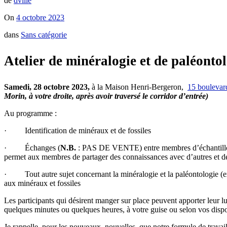
de
dville
On
4 octobre 2023
dans
Sans catégorie
Atelier de minéralogie et de paléonto
Samedi, 28 octobre 2023,
à la Maison Henri-Bergeron,
15 boulevar
Morin, à votre droite, après avoir traversé le corridor d’entrée)
Au programme :
· Identification de minéraux et de fossiles
· Échanges (
N.B.
: PAS DE VENTE) entre membres d’échantillons d
permet aux membres de partager des connaissances avec d’autres et de 
· Tout autre sujet concernant la minéralogie et la paléontologie (ex. 
aux minéraux et fossiles
Les participants qui désirent manger sur place peuvent apporter leur lu
quelques minutes ou quelques heures, à votre guise ou selon vos dispon
Je rappelle, pour les nouveaux, nouvelles, que notre formule de travai