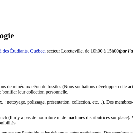
logie
d des Étudiants, Québec,
secteur Loretteville, de 10h00 à 15h00
(par l’
e minéraux et/ou de fossiles (Nous souhaitons développer cette activi
bonifier leur collection personnelle.
: nettoyage, polissage, présentation, collection, etc…). Des membres-re
nch (Il n’y a pas de nourriture ni de machines distributrices sur place).
ibilités.
l repose sur l’entraide et les échanges entre participants. Des membres 