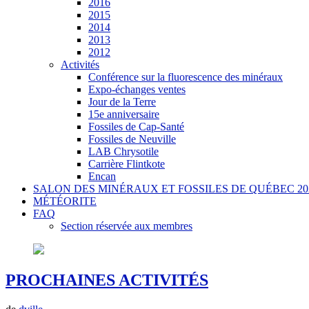
2016
2015
2014
2013
2012
Activités
Conférence sur la fluorescence des minéraux
Expo-échanges ventes
Jour de la Terre
15e anniversaire
Fossiles de Cap-Santé
Fossiles de Neuville
LAB Chrysotile
Carrière Flintkote
Encan
SALON DES MINÉRAUX ET FOSSILES DE QUÉBEC 20
MÉTÉORITE
FAQ
Section réservée aux membres
PROCHAINES ACTIVITÉS