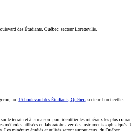
ulevard des Étudiants, Québec, secteur Loretteville.
rgeron, au
15 boulevard des Étudiants, Québec,
secteur Loretteville.
 sur le terrain et à la maison pour identifier les minéraux les plus cour
s méthodes utilisées en laboratoire avec des instruments sophistiqués.
ces. Les minéraux étudiés et utilisés seront surtout ceux du Québec.