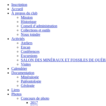
Inscription
Accueil
À propos du club
Mission
Historique
Conseil d’administration
Collections et outils
Nous joindre
Activités
Ateliers
Encan
Conférences
Excursions
SALON DES MINÉRAUX ET FOSSILES DE QUÉ
Visites
Calendrier
Documentation
Minéralogie
Paléontologie
Géologie
Liens
Photos
Concours de photo
2017