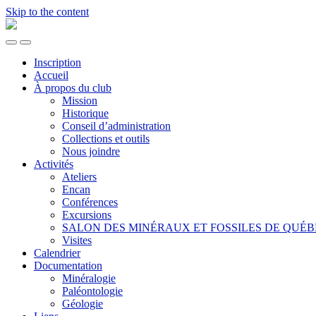
Skip to the content
CLUB
DE
Toggle
Toggle
MINÉRALOGIE
the
the
DE
Inscription
mobile
search
QUÉBEC
Accueil
menu
field
À propos du club
Mission
Historique
Conseil d’administration
Collections et outils
Nous joindre
Activités
Ateliers
Encan
Conférences
Excursions
SALON DES MINÉRAUX ET FOSSILES DE QUÉ
Visites
Calendrier
Documentation
Minéralogie
Paléontologie
Géologie