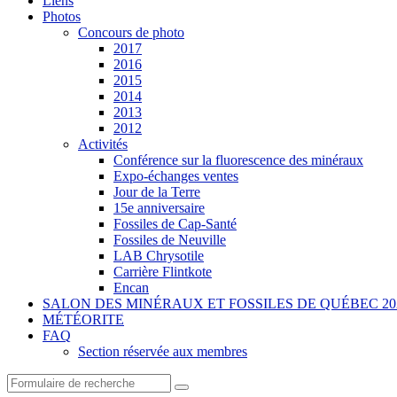
Liens
Photos
Concours de photo
2017
2016
2015
2014
2013
2012
Activités
Conférence sur la fluorescence des minéraux
Expo-échanges ventes
Jour de la Terre
15e anniversaire
Fossiles de Cap-Santé
Fossiles de Neuville
LAB Chrysotile
Carrière Flintkote
Encan
SALON DES MINÉRAUX ET FOSSILES DE QUÉBEC 20
MÉTÉORITE
FAQ
Section réservée aux membres
Search