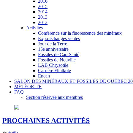
2016
2015
2014
2013
2012
Activités
Conférence sur la fluorescence des minéraux
Expo-échanges ventes
Jour de la Terre
15e anniversaire
Fossiles de Cap-Santé
Fossiles de Neuville
LAB Chrysotile
Carrière Flintkote
Encan
SALON DES MINÉRAUX ET FOSSILES DE QUÉBEC 20
MÉTÉORITE
FAQ
Section réservée aux membres
PROCHAINES ACTIVITÉS