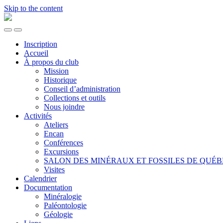
Skip to the content
CLUB
DE
Toggle
Toggle
MINÉRALOGIE
the
the
DE
Inscription
mobile
search
QUÉBEC
Accueil
menu
field
À propos du club
Mission
Historique
Conseil d’administration
Collections et outils
Nous joindre
Activités
Ateliers
Encan
Conférences
Excursions
SALON DES MINÉRAUX ET FOSSILES DE QUÉ
Visites
Calendrier
Documentation
Minéralogie
Paléontologie
Géologie