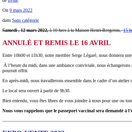
de
dville
On
9 mars 2022
dans
Sans catégorie
Samedi , 12 mars 2022,
à 10 hres à la Maison Henri-Bergeron,
15 b
ANNULÉ ET REMIS LE 16 AVRIL
Entre 10h00 et 11h30, notre membre Serge Légaré, nous donnera une for
À l’heure du midi, dans une ambiance conviviale, nous échangerons sur l
pourrait offrir.
En après-midi, nous travaillerons ensemble dans le cadre d’un atelier c
Le local sera ouvert à partir de 9h30.
Bien entendu, vous êtes libres de vous joindre à nous pour une ou tout
Nous vous rappelons que le passeport vaccinal sera demandé à l’e
———————————————————————————