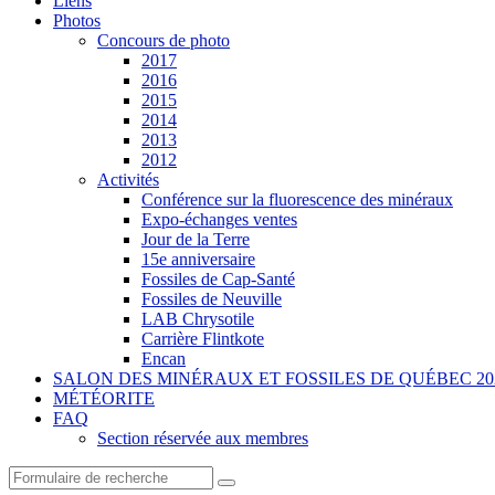
Liens
Photos
Concours de photo
2017
2016
2015
2014
2013
2012
Activités
Conférence sur la fluorescence des minéraux
Expo-échanges ventes
Jour de la Terre
15e anniversaire
Fossiles de Cap-Santé
Fossiles de Neuville
LAB Chrysotile
Carrière Flintkote
Encan
SALON DES MINÉRAUX ET FOSSILES DE QUÉBEC 20
MÉTÉORITE
FAQ
Section réservée aux membres
Search