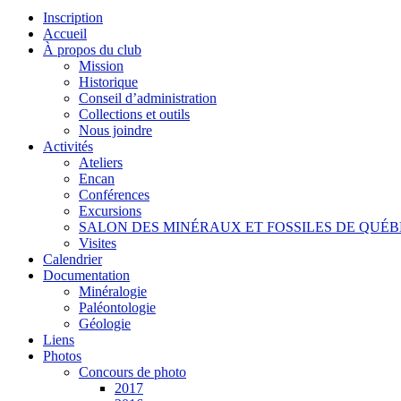
Inscription
Accueil
À propos du club
Mission
Historique
Conseil d’administration
Collections et outils
Nous joindre
Activités
Ateliers
Encan
Conférences
Excursions
SALON DES MINÉRAUX ET FOSSILES DE QUÉ
Visites
Calendrier
Documentation
Minéralogie
Paléontologie
Géologie
Liens
Photos
Concours de photo
2017