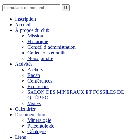
Search
Inscription
Accueil
À propos du club
Mission
Historique
Conseil d’administration
Collections et outils
Nous joindre
Activités
Ateliers
Encan
Conférences
Excursions
SALON DES MINÉRAUX ET FOSSILES DE
QUÉBEC
Visites
Calendrier
Documentation
Minéralogie
Paléontologie
Géologie
Liens