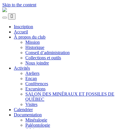
Skip to the content
CLUB
DE
Toggle
MINÉRALOGIE
Toggle
the
DE
the
Inscription
mobile
search
QUÉBEC
Accueil
menu
field
À propos du club
Mission
Historique
Conseil d’administration
Collections et outils
Nous joindre
Activités
Ateliers
Encan
Conférences
Excursions
SALON DES MINÉRAUX ET FOSSILES DE
QUÉBEC
Visites
Calendrier
Documentation
Minéralogie
Paléontologie